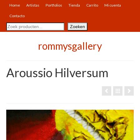
Home
Artistas
Portfolios
Tienda
Carrito
Mi cuenta
Contacto
Buscar
Zoeken
rommysgallery
Aroussio Hilversum