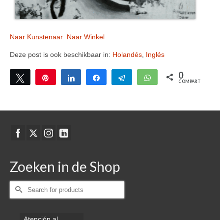
Naar Kunstenaar
Naar Winkel
Deze post is ook beschikbaar in:
Holandés
Inglés
0
Twittear
Pin
Compartir
Compartir
Telegram
WhatsApp
COMPARTIR
Zoeken in de Shop
Buscar
por:
Atención al