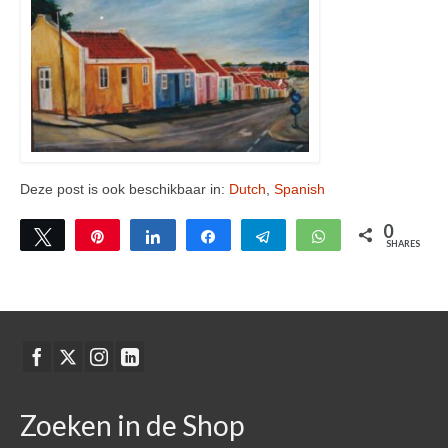
Deze post is ook beschikbaar in:
Dutch
Spanish
0
Tweet
Pin
Share
Share
Telegram
WhatsApp
SHARES
Zoeken in de Shop