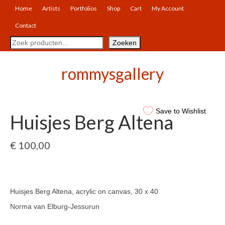
Home
Artists
Portfolios
Shop
Cart
My Account
Contact
Search
Zoeken
rommysgallery
Save to Wishlist
Huisjes Berg Altena
€
100,00
Huisjes Berg Altena, acrylic on canvas, 30 x 40
Norma van Elburg-Jessurun