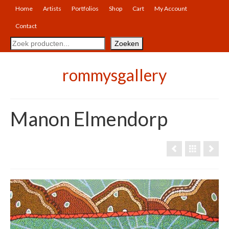
Home
Artists
Portfolios
Shop
Cart
My Account
Contact
Search
Zoeken
rommysgallery
Manon Elmendorp