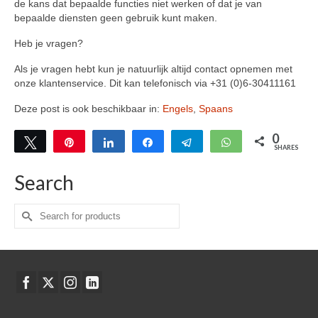
de kans dat bepaalde functies niet werken of dat je van
bepaalde diensten geen gebruik kunt maken.
Heb je vragen?
Als je vragen hebt kun je natuurlijk altijd contact opnemen met
onze klantenservice. Dit kan telefonisch via +31 (0)6-30411161
Deze post is ook beschikbaar in:
Engels
Spaans
0
Tweet
Pin
Share
Share
Telegram
WhatsApp
SHARES
Search
Zoeken
naar: